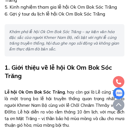
Trăng
5. Kinh nghiệm tham gia lễ hội Ok Om Bok Sóc Trăng
6. Gợi ý tour du lịch lễ hội Ok Om Bok Sóc Trăng
Khám phá lễ hội Ok Om Bok Sóc Trăng – sự kiện văn hóa
đặc sắc của người Khmer Nam Bộ, nổi bật với nghi lễ cúng
trăng truyền thống, hội đua ghe ngo sôi động và không gian
ẩm thực đậm đà bản sắc.
1. Giới thiệu về lễ hội Ok Om Bok Sóc 
Trăng 
Lễ hội Ok Om Bok Sóc Trăng
, hay còn gọi là Lễ cúng Trăng, 
là một trong ba lễ hội truyền thống quan trọng nhất của người 
Khmer Nam Bộ cùng với lễ Chôl Chnăm Thmây và Sen Đôlta. 
Lễ hội diễn ra vào rằm tháng 10 âm lịch, với mục đích tạ ơn 
Mặt Trăng – vị thần bảo hộ mùa màng và cầu cho mưa thuận 
gió hòa, mùa màng bội thu.