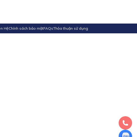
ên Hệ
Chính sách bảo mật
FAQs
Thỏa thuận sử dụng