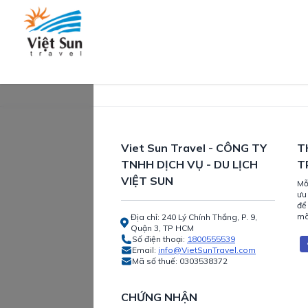
Viet Sun Travel - CÔNG TY
T
TNHH DỊCH VỤ - DU LỊCH
T
VIỆT SUN
Mỗ
ưu
để
mã
Địa chỉ: 240 Lý Chính Thắng, P. 9,
Quận 3, TP HCM
Số điện thoại:
1800555539
Email:
info@VietSunTravel.com
Mã số thuế:
0303538372
CHỨNG NHẬN