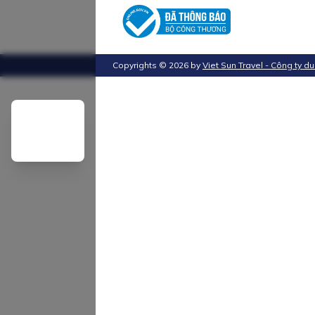
Copyrights ©
2026
by
Viet Sun Travel - Công ty du