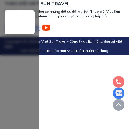
THEO DÕI VIET SUN TRAVEL
Mỗi tháng chúng tôi đều có những đợt ưu đãi du lịch. Theo dõi Viet Sun
Travel để nhận được những thông tin khuyến mãi cực kỳ hấp dẫn
Copyrights ©
2026
by
Viet Sun Travel - Công ty du lịch hàng đầu tại Việt
Nam
Liên Hệ
Chính sách bảo mật
FAQs
Thỏa thuận sử dụng