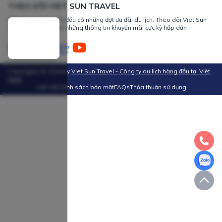
THEO DÕI VIET SUN TRAVEL
Mỗi tháng chúng tôi đều có những đợt ưu đãi du lịch. Theo dõi Viet Sun
Travel để nhận được những thông tin khuyến mãi cực kỳ hấp dẫn
Copyrights ©
2026
by
Viet Sun Travel - Công ty du lịch hàng đầu tại Việt
Nam
Liên Hệ
Chính sách bảo mật
FAQs
Thỏa thuận sử dụng