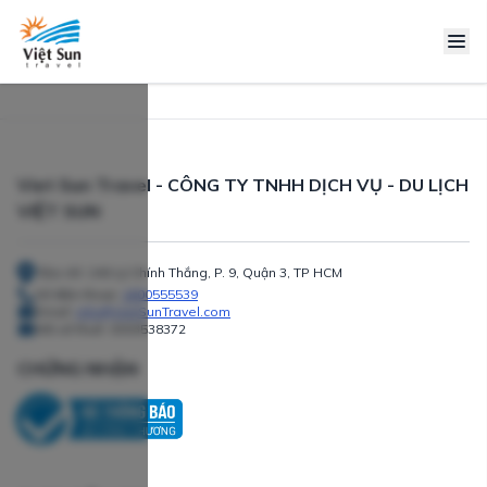
Viet Sun Travel - CÔNG TY TNHH DỊCH VỤ - DU LỊCH
VIỆT SUN
Địa chỉ: 240 Lý Chính Thắng, P. 9, Quận 3, TP HCM
Số điện thoại:
1800555539
Email:
info@VietSunTravel.com
Mã số thuế:
0303538372
CHỨNG NHẬN