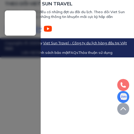
THEO DÕI VIET SUN TRAVEL
Mỗi tháng chúng tôi đều có những đợt ưu đãi du lịch. Theo dõi Viet Sun
Travel để nhận được những thông tin khuyến mãi cực kỳ hấp dẫn
Copyrights ©
2026
by
Viet Sun Travel - Công ty du lịch hàng đầu tại Việt
Nam
Liên Hệ
Chính sách bảo mật
FAQs
Thỏa thuận sử dụng