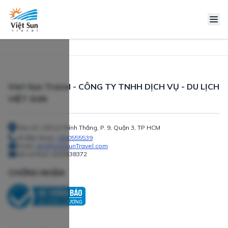
Viet Sun Travel - CÔNG TY TNHH DỊCH VỤ - DU LỊCH
VIỆT SUN
Địa chỉ: 240 Lý Chính Thắng, P. 9, Quận 3, TP HCM
Số điện thoại:
1800555539
Email:
info@VietSunTravel.com
Mã số thuế:
0303538372
CHỨNG NHẬN