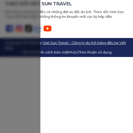
THEO DÕI VIET SUN TRAVEL
Mỗi tháng chúng tôi đều có những đợt ưu đãi du lịch. Theo dõi Viet Sun
Travel để nhận được những thông tin khuyến mãi cực kỳ hấp dẫn
Copyrights ©
2026
by
Viet Sun Travel - Công ty du lịch hàng đầu tại Việt
Nam
Liên Hệ
Chính sách bảo mật
FAQs
Thỏa thuận sử dụng