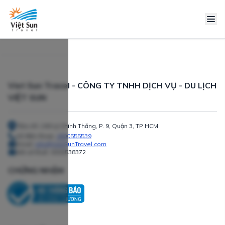
Viet Sun Travel - CÔNG TY TNHH DỊCH VỤ - DU LỊCH
VIỆT SUN
Địa chỉ: 240 Lý Chính Thắng, P. 9, Quận 3, TP HCM
Số điện thoại:
1800555539
Email:
info@VietSunTravel.com
Mã số thuế:
0303538372
CHỨNG NHẬN