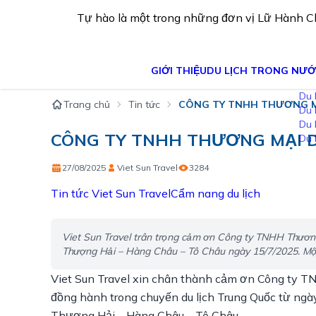
Tự hào là một trong những đơn vị Lữ Hành 
GIỚI THIỆU
DU LỊCH TRONG NƯ
Trang chủ
Tin tức
CÔNG TY TNHH THƯƠNG M
Du lịch miền Bắc
Du lịch miền Trung
Du lịch miền Nam
CÔNG TY TNHH THƯƠNG MẠI 
Du lịch miền Tây
27/08/2025
Viet Sun Travel
3284
Tin tức Viet Sun Travel
Cẩm nang du lịch
Viet Sun Travel trân trọng cảm ơn Công ty TNHH Thươn
Thượng Hải – Hàng Châu – Tô Châu ngày 15/7/2025. Một 
Viet Sun Travel xin chân thành cảm ơn Công ty T
đồng hành trong chuyến du lịch Trung Quốc từ ngà
Thượng Hải – Hàng Châu – Tô Châu.