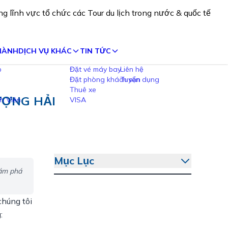
rong lĩnh vực tổ chức các Tour du lịch trong nước &
 HÀNH
DỊCH VỤ KHÁC
TIN TỨC
Đặt vé máy bay
Liên hệ
Đặt phòng khách sạn
Tuyển dụng
Thuê xe
ƯỢNG HẢI
VISA
Mục Lục
hám phá
húng tôi 
 