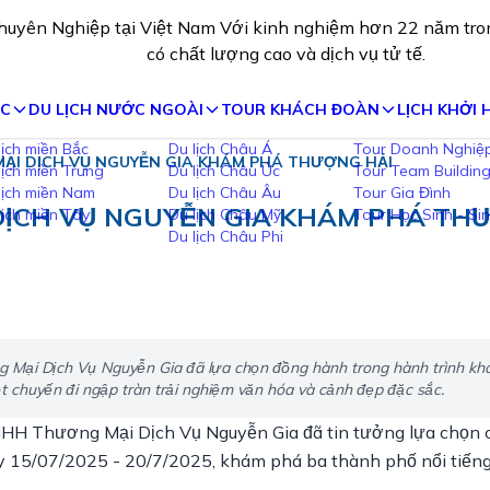
Chuyên Nghiệp tại Việt Nam Với kinh nghiệm hơn 22 năm t
quốc tế có chất lượng cao và dịch vụ tử tế.
ỚC
DU LỊCH NƯỚC NGOÀI
TOUR KHÁCH ĐOÀN
LỊCH KHỞI
ẠI DỊCH VỤ NGUYỄN GIA KHÁM PHÁ THƯỢNG HẢI
Du lịch Châu Á
Tour Doanh Nghiệp
Du lịch Châu Úc
Tour Team Building
Du lịch Châu Âu
Tour Gia Đình
DỊCH VỤ NGUYỄN GIA KHÁM PHÁ TH
Du lịch Châu Mỹ
Tour Học Sinh - Sinh Viên
Du lịch Châu Phi
g Mại Dịch Vụ Nguyễn Gia đã lựa chọn đồng hành trong hành trình k
chuyến đi ngập tràn trải nghiệm văn hóa và cảnh đẹp đặc sắc.
NHH Thương Mại Dịch Vụ Nguyễn Gia đã tin tưởng lựa chọn c
y 15/07/2025 - 20/7/2025, khám phá ba thành phố nổi tiếng: