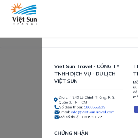
Viet Sun Travel - CÔNG TY
T
TNHH DỊCH VỤ - DU LỊCH
T
VIỆT SUN
Mỗ
ưu
để
mã
Địa chỉ: 240 Lý Chính Thắng, P. 9,
Quận 3, TP HCM
Số điện thoại:
1800555539
Email:
info@VietSunTravel.com
Mã số thuế:
0303538372
CHỨNG NHẬN