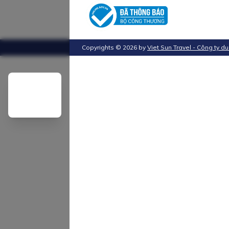
Copyrights ©
2026
by
Viet Sun Travel - Công ty du