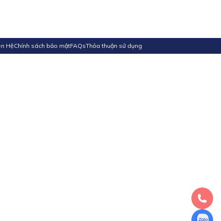
ên Hệ
Chính sách bảo mật
FAQs
Thỏa thuận sử dụng