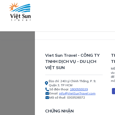
Viet Sun Travel - CÔNG TY
T
TNHH DỊCH VỤ - DU LỊCH
T
VIỆT SUN
Mỗ
ưu
để
mã
Địa chỉ: 240 Lý Chính Thắng, P. 9,
Quận 3, TP HCM
Số điện thoại:
1800555539
Email:
info@VietSunTravel.com
Mã số thuế:
0303538372
CHỨNG NHẬN