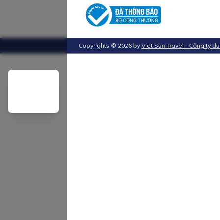
Copyrights ©
2026
by
Viet Sun Travel - Công ty du