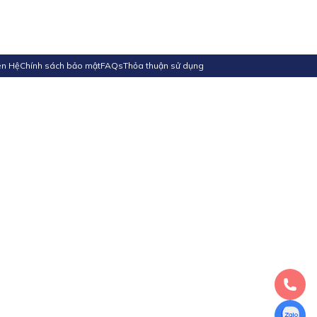
ên Hệ
Chính sách bảo mật
FAQs
Thỏa thuận sử dụng