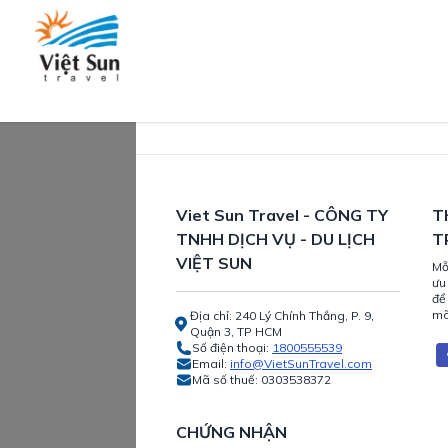
Viet Sun Travel - CÔNG TY
T
TNHH DỊCH VỤ - DU LỊCH
T
VIỆT SUN
Mỗ
ưu
để
mã
Địa chỉ: 240 Lý Chính Thắng, P. 9,
Quận 3, TP HCM
Số điện thoại:
1800555539
Email:
info@VietSunTravel.com
Mã số thuế:
0303538372
CHỨNG NHẬN