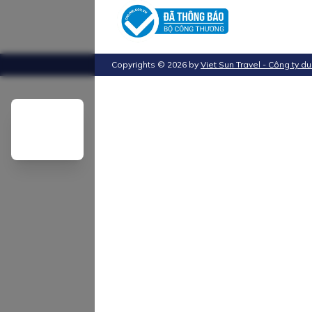
Copyrights ©
2026
by
Viet Sun Travel - Công ty du