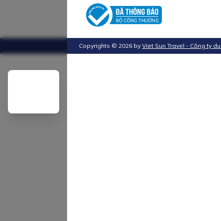
Copyrights ©
2026
by
Viet Sun Travel - Công ty du