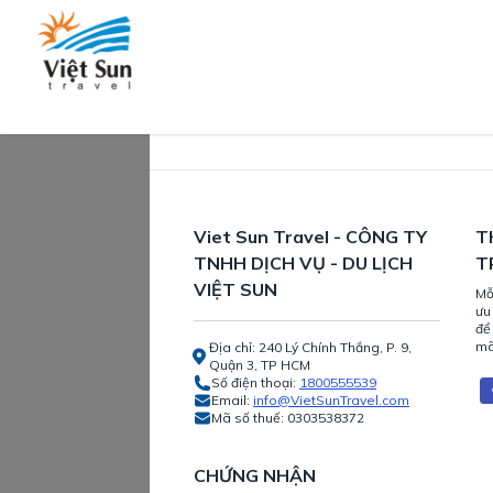
Viet Sun Travel - CÔNG TY
T
TNHH DỊCH VỤ - DU LỊCH
T
VIỆT SUN
Mỗ
ưu
để
mã
Địa chỉ: 240 Lý Chính Thắng, P. 9,
Quận 3, TP HCM
Số điện thoại:
1800555539
Email:
info@VietSunTravel.com
Mã số thuế:
0303538372
CHỨNG NHẬN