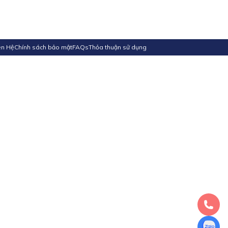
ên Hệ
Chính sách bảo mật
FAQs
Thỏa thuận sử dụng