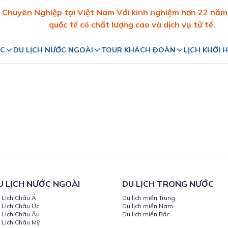
Chuyên Nghiệp tại Việt Nam Với kinh nghiệm hơn 22 năm t
quốc tế có chất lượng cao và dịch vụ tử tế.
ỚC
DU LỊCH NƯỚC NGOÀI
TOUR KHÁCH ĐOÀN
LỊCH KHỞI 
Du lịch Châu Á
Tour Doanh Nghiệp
Du lịch Châu Úc
Tour Team Building
Du lịch Châu Âu
Tour Gia Đình
Du lịch Châu Mỹ
Tour Học Sinh - Sinh Viên
Du lịch Châu Phi
U LỊCH NƯỚC NGOÀI
DU LỊCH TRONG NƯỚC
 Lịch Châu Á
Du lịch miền Trung
 Lịch Châu Úc
Du lịch miền Nam
 Lịch Châu Âu
Du lịch miền Bắc
 Lịch Châu Mỹ