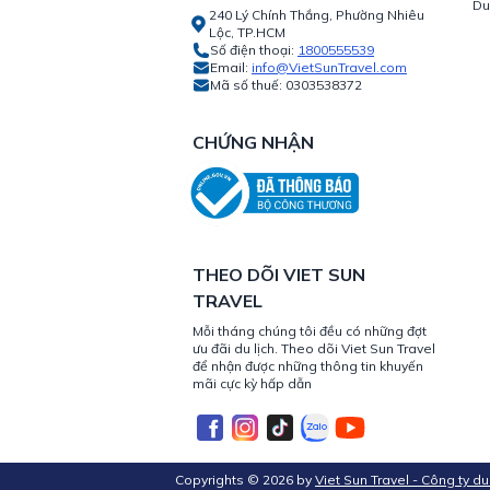
Du
240 Lý Chính Thắng, Phường Nhiêu
Lộc, TP.HCM
Số điện thoại:
1800555539
Email:
info@VietSunTravel.com
Mã số thuế:
0303538372
CHỨNG NHẬN
THEO DÕI VIET SUN
TRAVEL
Mỗi tháng chúng tôi đều có những đợt
ưu đãi du lịch. Theo dõi Viet Sun Travel
để nhận được những thông tin khuyến
mãi cực kỳ hấp dẫn
Copyrights ©
2026
by
Viet Sun Travel - Công ty du