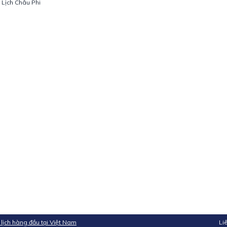
 Lịch Châu Phi
 lịch hàng đầu tại Việt Nam
Li