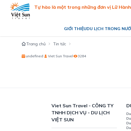
Tự hào là một trong những đơn vị Lữ Hành 
GIỚI THIỆU
DU LỊCH TRONG NƯ
Du lịch miền Bắc
Trang chủ
Tin tức
Du lịch miền Trung
Du lịch miền Nam
undefined
Viet Sun Travel
3284
Du lịch miền Tây
Viet Sun Travel - CÔNG TY
D
TNHH DỊCH VỤ - DU LỊCH
Du
Du
VIỆT SUN
Du
Du