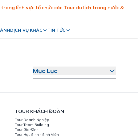
rong lĩnh vực tổ chức các Tour du lịch trong nước &
HÀNH
DỊCH VỤ KHÁC
TIN TỨC
Đặt vé máy bay
Liên hệ
Đặt phòng khách sạn
Tuyển dụng
Thuê xe
VISA
Mục Lục
TOUR KHÁCH ĐOÀN
Tour Doanh Nghiệp
Tour Team Building
Tour Gia Đình
Tour Học Sinh - Sinh Viên