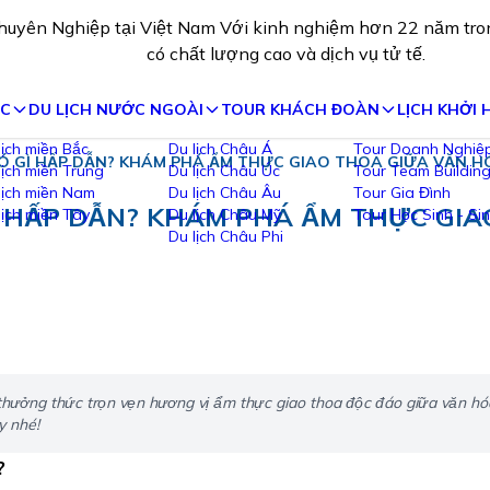
Chuyên Nghiệp tại Việt Nam Với kinh nghiệm hơn 22 năm t
quốc tế có chất lượng cao và dịch vụ tử tế.
ỚC
DU LỊCH NƯỚC NGOÀI
TOUR KHÁCH ĐOÀN
LỊCH KHỞI
Ó GÌ HẤP DẪN? KHÁM PHÁ ẨM THỰC GIAO THOA GIỮA VĂN H
Du lịch Châu Á
Tour Doanh Nghiệp
Du lịch Châu Úc
Tour Team Building
Du lịch Châu Âu
Tour Gia Đình
Ì HẤP DẪN? KHÁM PHÁ ẨM THỰC GI
Du lịch Châu Mỹ
Tour Học Sinh - Sinh Viên
Du lịch Châu Phi
 thưởng thức trọn vẹn hương vị ẩm thực giao thoa độc đáo giữa văn hó
y nhé!
?