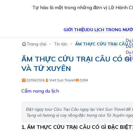
Tự hào là một trong những đơn vị Lữ Hành 
GIỚI THIỆU
DU LỊCH TRONG NƯ
Trang chủ
Tin tức
ẨM THỰC CỬU TRẠI CÂU C
Du lịch miền Bắc
Du lịch miền Trung
Du lịch miền Nam
ẨM THỰC CỬU TRẠI CÂU CÓ G
Du lịch miền Tây
VÀ TỨ XUYÊN
22/06/2026
Viet Sun Travel
3284
Cẩm nang du lịch
Đặt ngay tour Cửu Trại Câu ngay tại Viet Sun Travel để
Tạng và hương vị cay nồng đặc trưng của Tứ Xuyên nga
1. ẨM THỰC CỬU TRẠI CÂU CÓ GÌ ĐẶC BIỆT