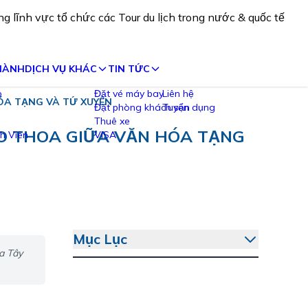
rong lĩnh vực tổ chức các Tour du lịch trong nước &
 HÀNH
DỊCH VỤ KHÁC
TIN TỨC
ÓA TẠNG VÀ TỨ XUYÊN
Đặt vé máy bay
Liên hệ
Đặt phòng khách sạn
Tuyển dụng
Thuê xe
AO THOA GIỮA VĂN HÓA TẠNG
VISA
Mục Lục
a Tây