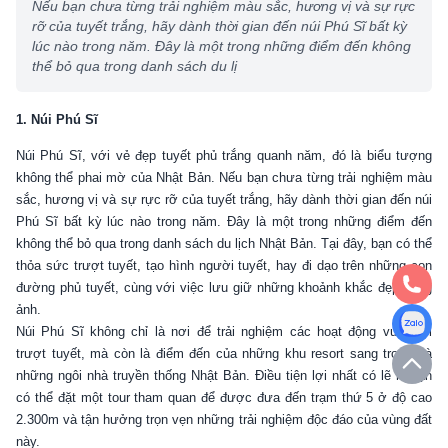
Nếu bạn chưa từng trải nghiệm màu sắc, hương vị và sự rực
rỡ của tuyết trắng, hãy dành thời gian đến núi Phú Sĩ bất kỳ
lúc nào trong năm. Đây là một trong những điểm đến không
thể bỏ qua trong danh sách du lị
1. Núi Phú Sĩ
Núi Phú Sĩ, với vẻ đẹp tuyết phủ trắng quanh năm, đó là biểu tượng 
không thể phai mờ của Nhật Bản. Nếu bạn chưa từng trải nghiệm màu 
sắc, hương vị và sự rực rỡ của tuyết trắng, hãy dành thời gian đến núi 
Phú Sĩ bất kỳ lúc nào trong năm. Đây là một trong những điểm đến 
không thể bỏ qua trong danh sách du lịch Nhật Bản. Tại đây, bạn có thể 
thỏa sức trượt tuyết, tạo hình người tuyết, hay đi dạo trên những con 
đường phủ tuyết, cùng với việc lưu giữ những khoảnh khắc đẹp bằng 
ảnh.
Núi Phú Sĩ không chỉ là nơi để trải nghiệm các hoạt động vui chơi 
trượt tuyết, mà còn là điểm đến của những khu resort sang trọng và 
những ngôi nhà truyền thống Nhật Bản. Điều tiện lợi nhất có lẽ là bạn 
có thể đặt một tour tham quan để được đưa đến trạm thứ 5 ở độ cao 
2.300m và tận hưởng trọn vẹn những trải nghiệm độc đáo của vùng đất 
này.