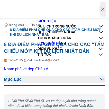
Trang chủ
Tin tức
8 ĐỊA ĐIỂM PHẢI GHÉ QUA CHO CÁC “TẤM CHIẾU MỚI” 
KHI DU LỊCH NHẬT BẢN
8 ĐỊA ĐIỂM PHẢI GHÉ QUA CHO CÁC “TẤM
CHIẾU MỚI” KHI DU LỊCH NHẬT BẢN
02/02/2025
Viet Sun Travel
22594
Khám phá vẻ đẹp Châu Á
Mục Lục
1. Núi Phú SĩNúi Phú Sĩ, với vẻ đẹp tuyết phủ trắng quanh
năm, đó là biểu tượng không thể phai mờ của Nhật Bản.