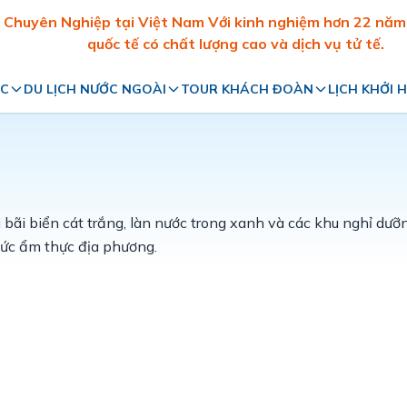
Chuyên Nghiệp tại Việt Nam Với kinh nghiệm hơn 22 năm t
quốc tế có chất lượng cao và dịch vụ tử tế.
ỚC
DU LỊCH NƯỚC NGOÀI
TOUR KHÁCH ĐOÀN
LỊCH KHỞI 
Du lịch Châu Á
Tour Doanh Nghiệp
Du lịch Châu Úc
Tour Team Building
Du lịch Châu Âu
Tour Gia Đình
Du lịch Châu Mỹ
Tour Học Sinh - Sinh Viên
Du lịch Châu Phi
 bãi biển cát trắng, làn nước trong xanh và các khu nghỉ dưỡng
hức ẩm thực địa phương.