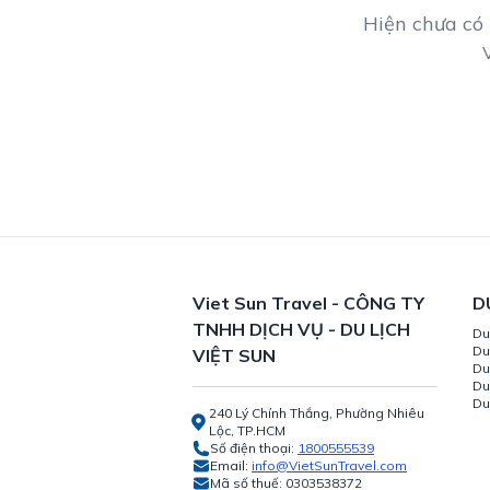
Hiện chưa có
V
Viet Sun Travel - CÔNG TY
D
TNHH DỊCH VỤ - DU LỊCH
Du
Du
VIỆT SUN
Du
Du
Du
240 Lý Chính Thắng, Phường Nhiêu
Lộc, TP.HCM
Số điện thoại:
1800555539
Email:
info@VietSunTravel.com
Mã số thuế:
0303538372