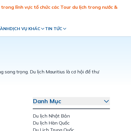
rong lĩnh vực tổ chức các Tour du lịch trong nước &
HÀNH
DỊCH VỤ KHÁC
TIN TỨC
Đặt vé máy bay
Liên hệ
Đặt phòng khách sạn
Tuyển dụng
Thuê xe
VISA
 sang trọng. Du lịch Mauritius là cơ hội để thư 
Danh Mục
Du lịch Nhật Bản
Du lịch Hàn Quốc
Du Lịch Trung Quốc